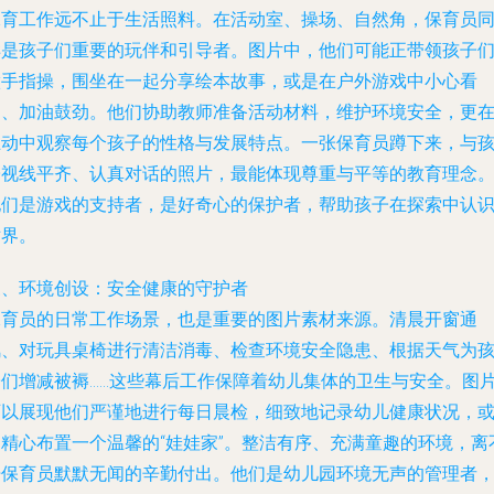
保育工作远不止于生活照料。在活动室、操场、自然角，保育员
样是孩子们重要的玩伴和引导者。图片中，他们可能正带领孩子
做手指操，围坐在一起分享绘本故事，或是在户外游戏中小心看
护、加油鼓劲。他们协助教师准备活动材料，维护环境安全，更
互动中观察每个孩子的性格与发展特点。一张保育员蹲下来，与
子视线平齐、认真对话的照片，最能体现尊重与平等的教育理念
他们是游戏的支持者，是好奇心的保护者，帮助孩子在探索中认
世界。
三、环境创设：安全健康的守护者
保育员的日常工作场景，也是重要的图片素材来源。清晨开窗通
风、对玩具桌椅进行清洁消毒、检查环境安全隐患、根据天气为
子们增减被褥……这些幕后工作保障着幼儿集体的卫生与安全。图
可以展现他们严谨地进行每日晨检，细致地记录幼儿健康状况，
是精心布置一个温馨的“娃娃家”。整洁有序、充满童趣的环境，离
开保育员默默无闻的辛勤付出。他们是幼儿园环境无声的管理者