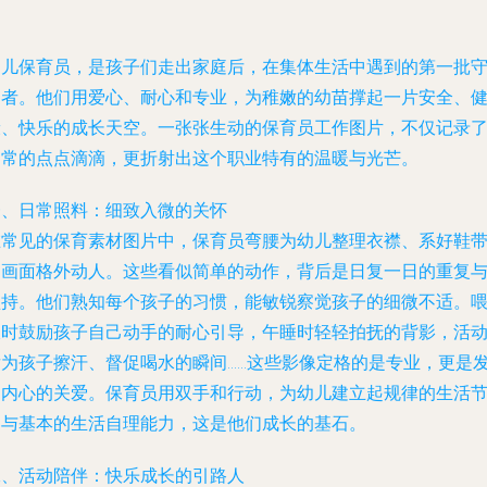
幼儿保育员，是孩子们走出家庭后，在集体生活中遇到的第一批
护者。他们用爱心、耐心和专业，为稚嫩的幼苗撑起一片安全、
康、快乐的成长天空。一张张生动的保育员工作图片，不仅记录
日常的点点滴滴，更折射出这个职业特有的温暖与光芒。
一、日常照料：细致入微的关怀
在常见的保育素材图片中，保育员弯腰为幼儿整理衣襟、系好鞋
的画面格外动人。这些看似简单的动作，背后是日复一日的重复
坚持。他们熟知每个孩子的习惯，能敏锐察觉孩子的细微不适。
饭时鼓励孩子自己动手的耐心引导，午睡时轻轻拍抚的背影，活
后为孩子擦汗、督促喝水的瞬间……这些影像定格的是专业，更是
自内心的关爱。保育员用双手和行动，为幼儿建立起规律的生活
奏与基本的生活自理能力，这是他们成长的基石。
二、活动陪伴：快乐成长的引路人