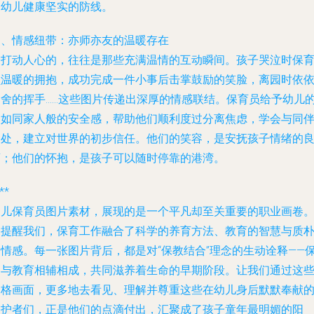
是幼儿健康坚实的防线。
四、情感纽带：亦师亦友的温暖存在
最打动人心的，往往是那些充满温情的互动瞬间。孩子哭泣时保
员温暖的拥抱，成功完成一件小事后击掌鼓励的笑脸，离园时依
不舍的挥手……这些图片传递出深厚的情感联结。保育员给予幼儿
是如同家人般的安全感，帮助他们顺利度过分离焦虑，学会与同
相处，建立对世界的初步信任。他们的笑容，是安抚孩子情绪的
药；他们的怀抱，是孩子可以随时停靠的港湾。
**
幼儿保育员图片素材，展现的是一个平凡却至关重要的职业画卷
它提醒我们，保育工作融合了科学的养育方法、教育的智慧与质
的情感。每一张图片背后，都是对“保教结合”理念的生动诠释——
护与教育相辅相成，共同滋养着生命的早期阶段。让我们通过这
定格画面，更多地去看见、理解并尊重这些在幼儿身后默默奉献
守护者们，正是他们的点滴付出，汇聚成了孩子童年最明媚的阳